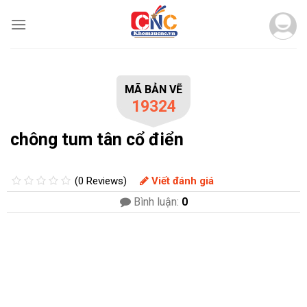
Skip
to
content
MÃ BẢN VẼ
19324
chông tum tân cổ điển
(0 Reviews)
Viết đánh giá
Bình luận:
0