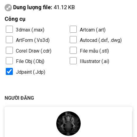
Dung lượng file:
41.12 KB
Công cụ
3dmax (.max)
Artcam (.art)
ArtForm (.Vs3d)
Autocad (.dxf, .dwg)
Corel Draw (.cdr)
File mẫu (.stl)
File Obj (.Obj)
Illustrator (.ai)
Jdpaint (.Jdp)
NGƯỜI ĐĂNG