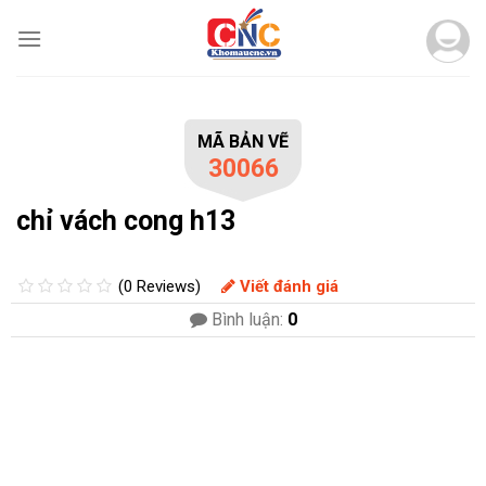
Skip
to
content
MÃ BẢN VẼ
30066
chỉ vách cong h13
(0 Reviews)
Viết đánh giá
Bình luận:
0