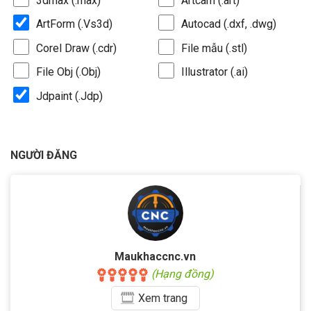
3dmax (.max)
Artcam (.art)
ArtForm (.Vs3d)
Autocad (.dxf, .dwg)
Corel Draw (.cdr)
File mẫu (.stl)
File Obj (.Obj)
Illustrator (.ai)
Jdpaint (.Jdp)
NGƯỜI ĐĂNG
Maukhaccnc.vn
(Hạng đồng)
Xem
trang