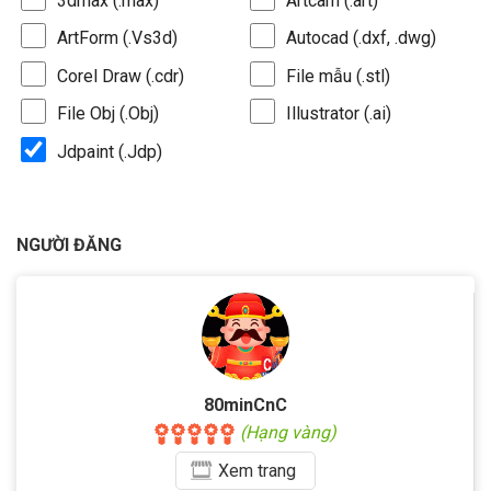
3dmax (.max)
Artcam (.art)
ArtForm (.Vs3d)
Autocad (.dxf, .dwg)
Corel Draw (.cdr)
File mẫu (.stl)
File Obj (.Obj)
Illustrator (.ai)
Jdpaint (.Jdp)
NGƯỜI ĐĂNG
80minCnC
(Hạng vàng)
Xem
trang