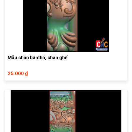
Mẫu chân bànthờ, chân ghế
25.000 ₫