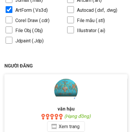
3dmax (.max)
Artcam (.art)
ArtForm (.Vs3d)
Autocad (.dxf, .dwg)
Corel Draw (.cdr)
File mẫu (.stl)
File Obj (.Obj)
Illustrator (.ai)
Jdpaint (.Jdp)
NGƯỜI ĐĂNG
văn hậu
(Hạng đồng)
Xem
trang