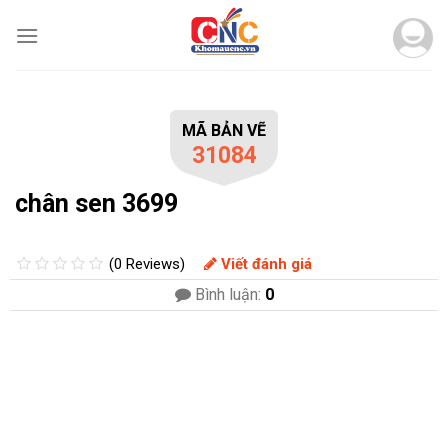
Skip
to
content
MÃ BẢN VẼ
31084
chân sen 3699
(0 Reviews)
Viết đánh giá
Bình luận:
0