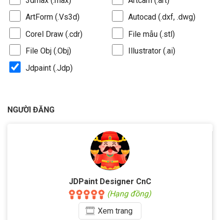
3dmax (.max)
Artcam (.art)
ArtForm (.Vs3d)
Autocad (.dxf, .dwg)
Corel Draw (.cdr)
File mẫu (.stl)
File Obj (.Obj)
Illustrator (.ai)
Jdpaint (.Jdp)
NGƯỜI ĐĂNG
JDPaint Designer CnC
(Hạng đồng)
Xem
trang