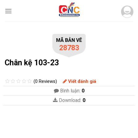
Skip
to
content
MÃ BẢN VẼ
28783
Chân kệ 103-23
(0 Reviews)
Viết đánh giá
Bình luận:
0
Download:
0