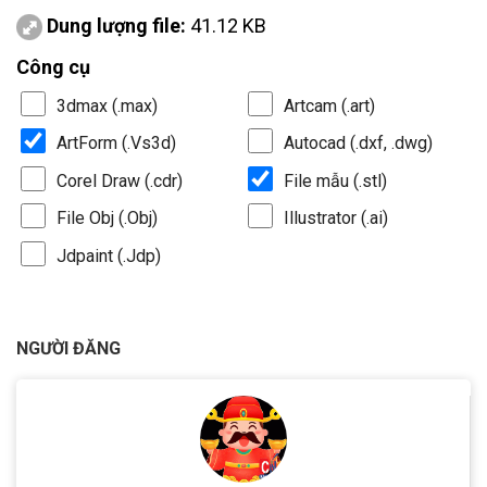
Dung lượng file:
41.12 KB
Công cụ
3dmax (.max)
Artcam (.art)
ArtForm (.Vs3d)
Autocad (.dxf, .dwg)
Corel Draw (.cdr)
File mẫu (.stl)
File Obj (.Obj)
Illustrator (.ai)
Jdpaint (.Jdp)
NGƯỜI ĐĂNG