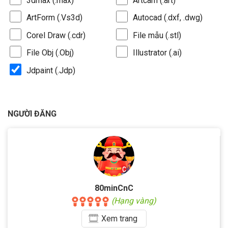
3dmax (.max)
Artcam (.art)
ArtForm (.Vs3d)
Autocad (.dxf, .dwg)
Corel Draw (.cdr)
File mẫu (.stl)
File Obj (.Obj)
Illustrator (.ai)
Jdpaint (.Jdp)
NGƯỜI ĐĂNG
80minCnC
(Hạng vàng)
Xem
trang