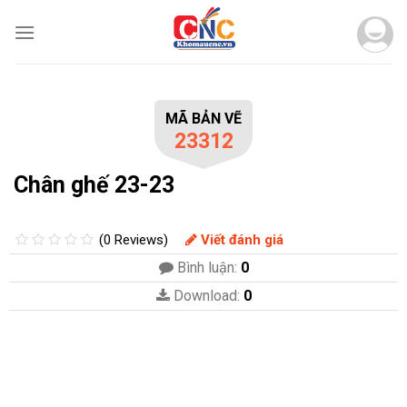
Skip
to
content
MÃ BẢN VẼ
23312
Chân ghế 23-23
(0 Reviews)
Viết đánh giá
Bình luận:
0
Download:
0