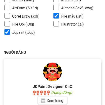
3dmax (.max)
Artcam (.art)
ArtForm (.Vs3d)
Autocad (.dxf, .dwg)
Corel Draw (.cdr)
File mẫu (.stl)
File Obj (.Obj)
Illustrator (.ai)
Jdpaint (.Jdp)
NGƯỜI ĐĂNG
JDPaint Designer CnC
(Hạng đồng)
Xem
trang