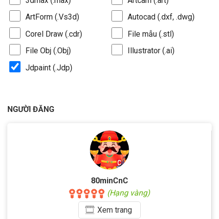
3dmax (.max)
Artcam (.art)
ArtForm (.Vs3d)
Autocad (.dxf, .dwg)
Corel Draw (.cdr)
File mẫu (.stl)
File Obj (.Obj)
Illustrator (.ai)
Jdpaint (.Jdp)
NGƯỜI ĐĂNG
80minCnC
(Hạng vàng)
Xem
trang