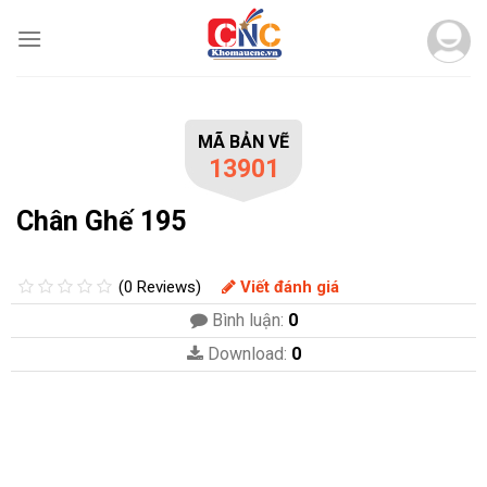
Skip
to
content
MÃ BẢN VẼ
13901
Chân Ghế 195
(0 Reviews)
Viết đánh giá
Bình luận:
0
Download:
0