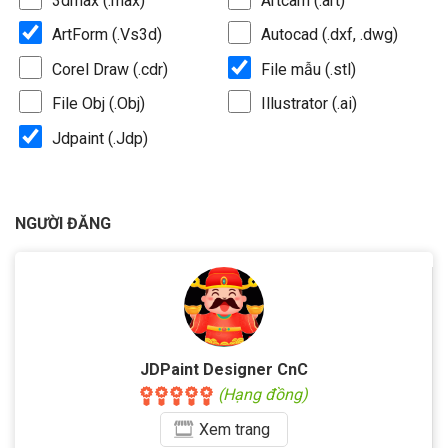
3dmax (.max)
Artcam (.art)
ArtForm (.Vs3d)
Autocad (.dxf, .dwg)
Corel Draw (.cdr)
File mẫu (.stl)
File Obj (.Obj)
Illustrator (.ai)
Jdpaint (.Jdp)
NGƯỜI ĐĂNG
JDPaint Designer CnC
(Hạng đồng)
Xem
trang