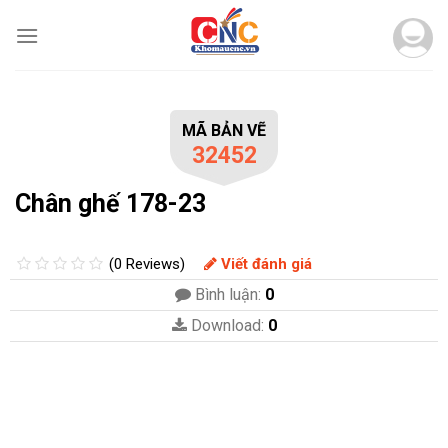
Skip
to
content
MÃ BẢN VẼ
32452
Chân ghế 178-23
(0 Reviews)
Viết đánh giá
Bình luận:
0
Download:
0