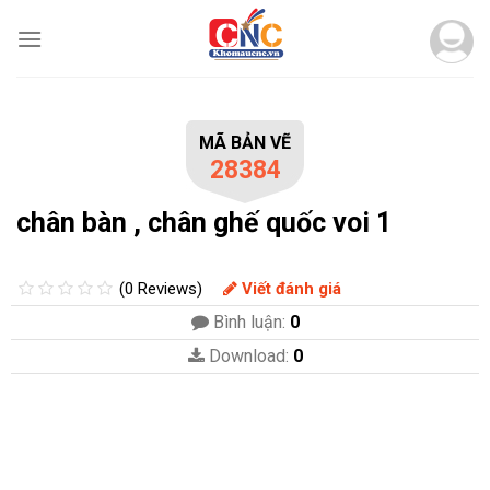
Skip
to
content
MÃ BẢN VẼ
28384
chân bàn , chân ghế quốc voi 1
(0 Reviews)
Viết đánh giá
Bình luận:
0
Download:
0