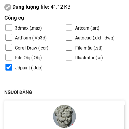
Dung lượng file:
41.12 KB
Công cụ
3dmax (.max)
Artcam (.art)
ArtForm (.Vs3d)
Autocad (.dxf, .dwg)
Corel Draw (.cdr)
File mẫu (.stl)
File Obj (.Obj)
Illustrator (.ai)
Jdpaint (.Jdp)
NGƯỜI ĐĂNG