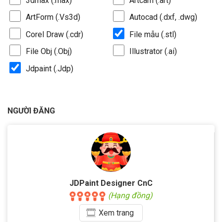
3dmax (.max)
Artcam (.art)
ArtForm (.Vs3d)
Autocad (.dxf, .dwg)
Corel Draw (.cdr)
File mẫu (.stl)
File Obj (.Obj)
Illustrator (.ai)
Jdpaint (.Jdp)
NGƯỜI ĐĂNG
JDPaint Designer CnC
(Hạng đồng)
Xem
trang