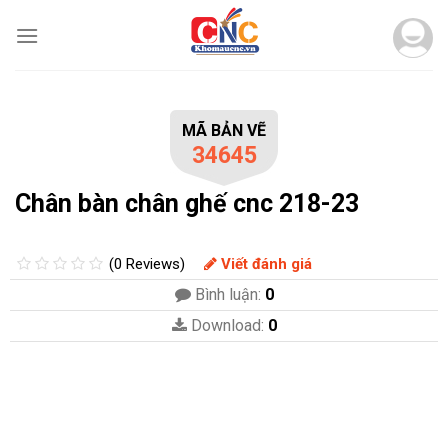
Skip
to
content
MÃ BẢN VẼ
34645
Chân bàn chân ghế cnc 218-23
(0 Reviews)
Viết đánh giá
Bình luận:
0
Download:
0