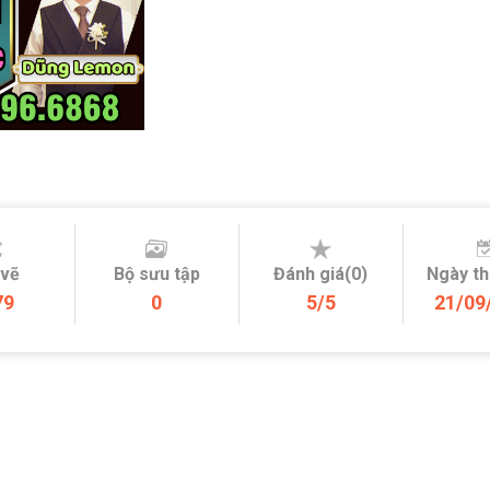
 vẽ
Bộ sưu tập
Đánh giá(0)
Ngày t
79
0
5/5
21/09