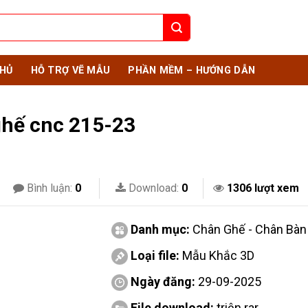
HỦ
HỖ TRỢ VẼ MẪU
PHẦN MỀM – HƯỚNG DẪN
ghế cnc 215-23
Bình luận:
0
Download:
0
1306 lượt xem
Danh mục:
Chân Ghế - Chân Bàn
Loại file:
Mẫu Khắc 3D
Ngày đăng:
29-09-2025
File download:
triện.rar