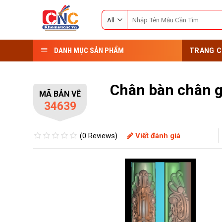
Skip
Search
to
for:
content
DANH MỤC SẢN PHẨM
TRANG C
Chân bàn chân 
MÃ BẢN VẼ
34639
(0 Reviews)
Viết đánh giá