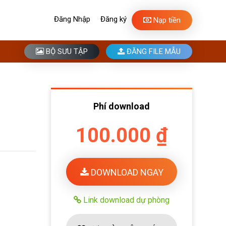
Đăng Nhập
Đăng ký
Nạp tiền
BỘ SƯU TẬP
ĐĂNG FILE MẪU
Phí download
100.000 ₫
DOWNLOAD NGAY
Link download dự phòng