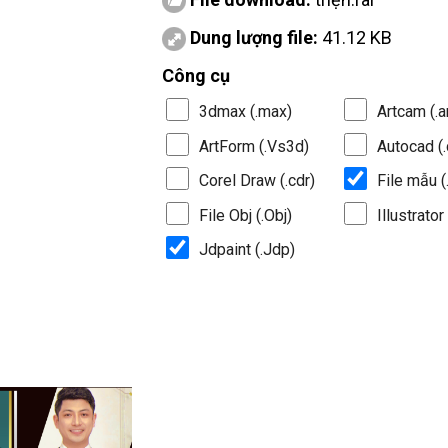
Dung lượng file:
41.12 KB
Công cụ
3dmax (.max)
Artcam (.a
ArtForm (.Vs3d)
Autocad (.
Corel Draw (.cdr)
File mẫu (.
File Obj (.Obj)
Illustrator 
Jdpaint (.Jdp)