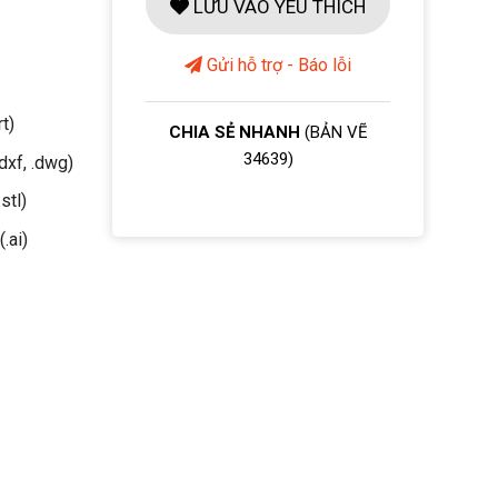
LƯU VÀO YÊU THÍCH
Gửi hỗ trợ - Báo lỗi
rt)
CHIA SẺ NHANH
(BẢN VẼ
34639)
dxf, .dwg)
stl)
(.ai)