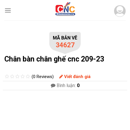
Skip
to
content
MÃ BẢN VẼ
34627
Chân bàn chân ghế cnc 209-23
(0 Reviews)
Viết đánh giá
Bình luận:
0