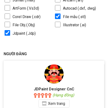
3dmax (.max)
Artcam (.art)
ArtForm (.Vs3d)
Autocad (.dxf, .dwg)
Corel Draw (.cdr)
File mẫu (.stl)
File Obj (.Obj)
Illustrator (.ai)
Jdpaint (.Jdp)
NGƯỜI ĐĂNG
JDPaint Designer CnC
(Hạng đồng)
Xem
trang