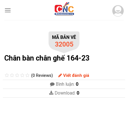
Skip
to
content
MÃ BẢN VẼ
32005
Chân bàn chân ghế 164-23
(0 Reviews)
Viết đánh giá
Bình luận:
0
Download:
0