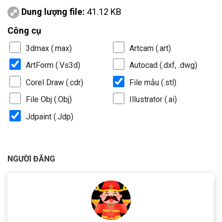
Dung lượng file:
41.12 KB
Công cụ
3dmax (.max)
Artcam (.art)
ArtForm (.Vs3d)
Autocad (.dxf, .dwg)
Corel Draw (.cdr)
File mẫu (.stl)
File Obj (.Obj)
Illustrator (.ai)
Jdpaint (.Jdp)
NGƯỜI ĐĂNG