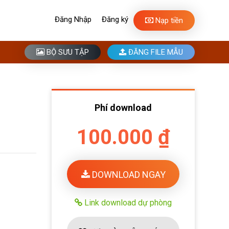
Đăng Nhập
Đăng ký
Nạp tiền
BỘ SƯU TẬP
ĐĂNG FILE MẪU
Phí download
100.000 ₫
DOWNLOAD NGAY
Link download dự phòng