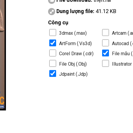
Dung lượng file:
41.12 KB
Công cụ
3dmax (.max)
Artcam (.a
ArtForm (.Vs3d)
Autocad (.
Corel Draw (.cdr)
File mẫu (.
File Obj (.Obj)
Illustrator 
Jdpaint (.Jdp)