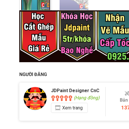
NGƯỜI ĐĂNG
JDPaint Designer CnC
(Hạng đồng)
Bản
13
Xem
trang