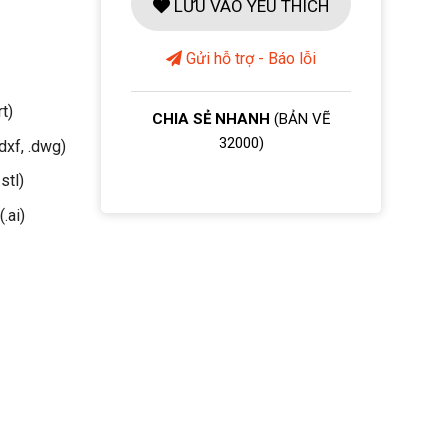
LƯU VÀO YÊU THÍCH
Gửi hỗ trợ - Báo lỗi
rt)
CHIA SẺ NHANH
(BẢN VẼ
32000)
dxf, .dwg)
stl)
(.ai)