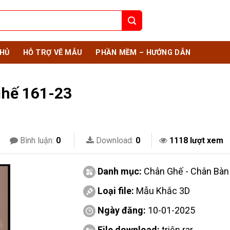
HỦ
HỖ TRỢ VẼ MẪU
PHẦN MỀM – HƯỚNG DẪN
ghế 161-23
Bình luận:
0
Download:
0
1118 lượt xem
Danh mục:
Chân Ghế - Chân Bàn
Loại file:
Mẫu Khắc 3D
Ngày đăng:
10-01-2025
File download:
triện.rar