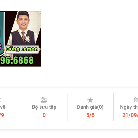
 vẽ
Bộ sưu tập
Đánh giá(0)
Ngày t
79
0
5/5
21/09