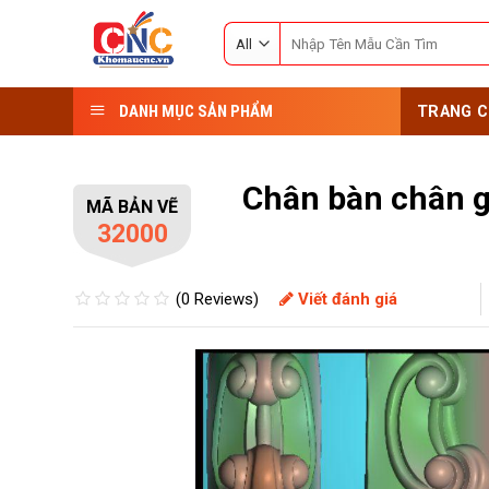
Skip
Search
to
for:
content
DANH MỤC SẢN PHẨM
TRANG C
Chân bàn chân 
MÃ BẢN VẼ
32000
(0 Reviews)
Viết đánh giá