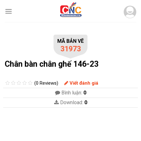
Skip
to
content
MÃ BẢN VẼ
31973
Chân bàn chân ghế 146-23
(0 Reviews)
Viết đánh giá
Bình luận:
0
Download:
0