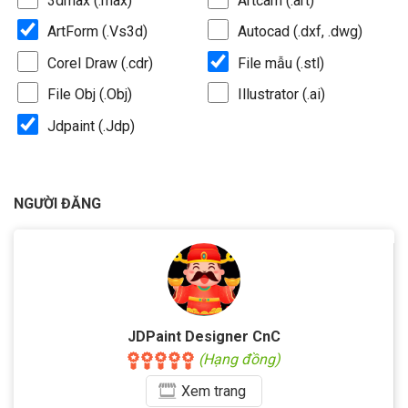
3dmax (.max)
Artcam (.art)
ArtForm (.Vs3d)
Autocad (.dxf, .dwg)
Corel Draw (.cdr)
File mẫu (.stl)
File Obj (.Obj)
Illustrator (.ai)
Jdpaint (.Jdp)
NGƯỜI ĐĂNG
JDPaint Designer CnC
(Hạng đồng)
Xem
trang