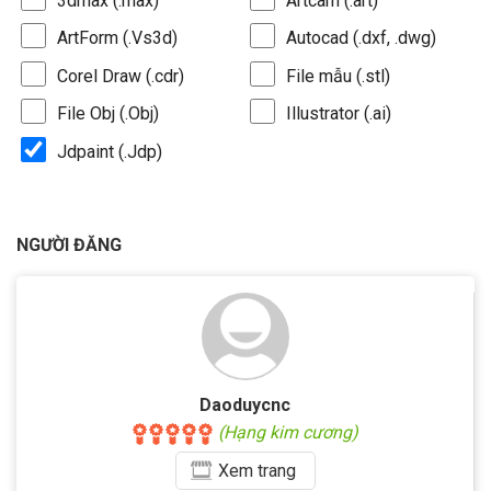
3dmax (.max)
Artcam (.art)
ArtForm (.Vs3d)
Autocad (.dxf, .dwg)
Corel Draw (.cdr)
File mẫu (.stl)
File Obj (.Obj)
Illustrator (.ai)
Jdpaint (.Jdp)
NGƯỜI ĐĂNG
Daoduycnc
(Hạng kim cương)
Xem
trang