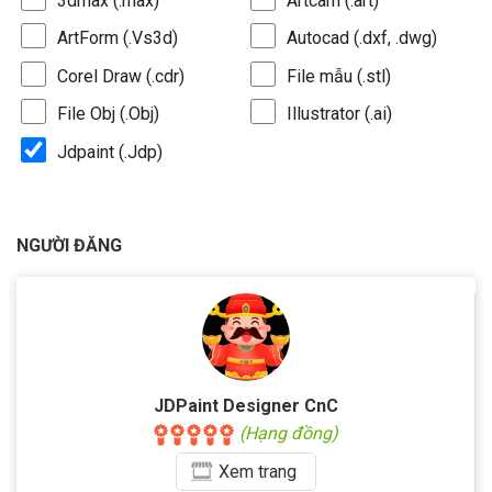
3dmax (.max)
Artcam (.art)
ArtForm (.Vs3d)
Autocad (.dxf, .dwg)
Corel Draw (.cdr)
File mẫu (.stl)
File Obj (.Obj)
Illustrator (.ai)
Jdpaint (.Jdp)
NGƯỜI ĐĂNG
JDPaint Designer CnC
(Hạng đồng)
Xem
trang