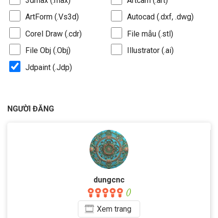
3dmax (.max)
Artcam (.art)
ArtForm (.Vs3d)
Autocad (.dxf, .dwg)
Corel Draw (.cdr)
File mẫu (.stl)
File Obj (.Obj)
Illustrator (.ai)
Jdpaint (.Jdp)
NGƯỜI ĐĂNG
dungcnc
()
Xem
trang