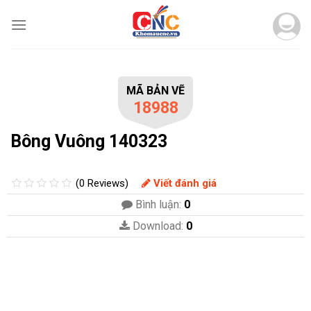
Skip
to
content
MÃ BẢN VẼ
18988
Bông Vuông 140323
(0 Reviews)
Viết đánh giá
Bình luận:
0
Download:
0