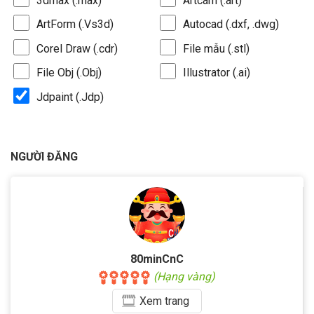
3dmax (.max)
Artcam (.art)
ArtForm (.Vs3d)
Autocad (.dxf, .dwg)
Corel Draw (.cdr)
File mẫu (.stl)
File Obj (.Obj)
Illustrator (.ai)
Jdpaint (.Jdp)
NGƯỜI ĐĂNG
80minCnC
(Hạng vàng)
Xem
trang