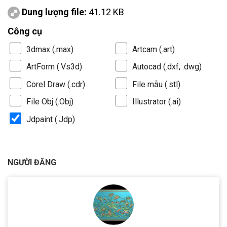
Dung lượng file:
41.12 KB
Công cụ
3dmax (.max)
Artcam (.art)
ArtForm (.Vs3d)
Autocad (.dxf, .dwg)
Corel Draw (.cdr)
File mẫu (.stl)
File Obj (.Obj)
Illustrator (.ai)
Jdpaint (.Jdp)
NGƯỜI ĐĂNG