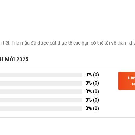
i tiết. File mẫu đã được cắt thực tế các bạn có thể tải về tham kh
H MỚI 2025
0%
(0)
ĐÁN
0%
(0)
N
0%
(0)
0%
(0)
0%
(0)