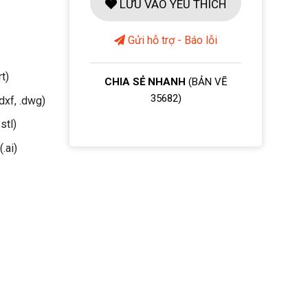
LƯU VÀO YÊU THÍCH
Gửi hỗ trợ - Báo lỗi
rt)
CHIA SẺ NHANH
(BẢN VẼ
35682)
dxf, .dwg)
stl)
(.ai)