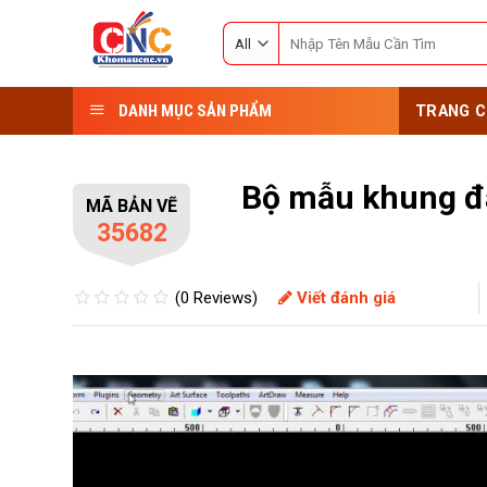
Skip
Search
to
for:
content
DANH MỤC SẢN PHẨM
TRANG C
Bộ mẫu khung đạ
MÃ BẢN VẼ
35682
(0 Reviews)
Viết đánh giá