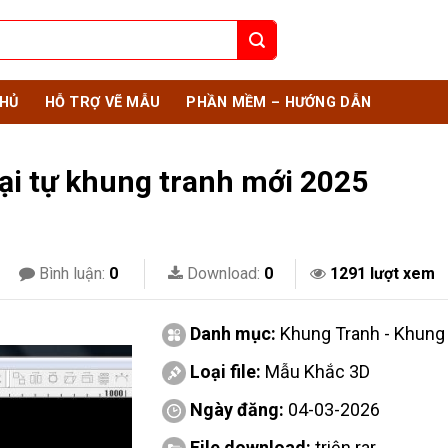
HỦ
HỖ TRỢ VẼ MẪU
PHẦN MỀM – HƯỚNG DẪN
i tự khung tranh mới 2025
Bình luận:
0
Download:
0
1291 lượt xem
Danh mục:
Khung Tranh - Khun
Loại file:
Mẫu Khắc 3D
Ngày đăng:
04-03-2026
File download:
triện.rar