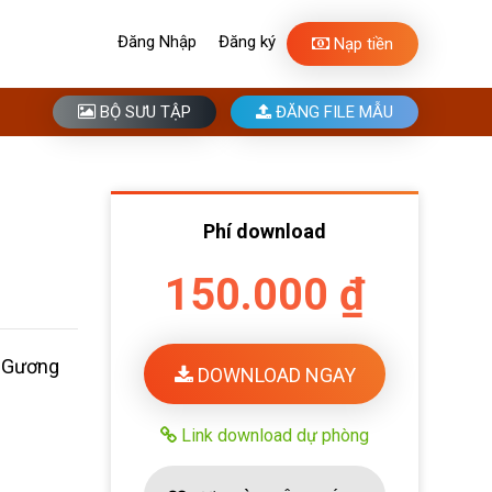
Đăng Nhập
Đăng ký
Nạp tiền
BỘ SƯU TẬP
ĐĂNG FILE MẪU
Phí download
150.000 ₫
g Gương
DOWNLOAD NGAY
Link download dự phòng