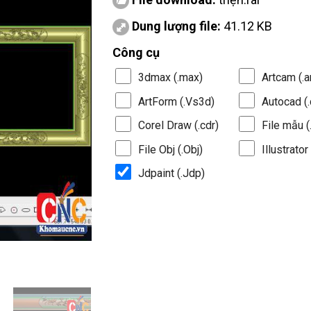
Dung lượng file:
41.12 KB
Công cụ
3dmax (.max)
Artcam (.a
ArtForm (.Vs3d)
Autocad (.
Corel Draw (.cdr)
File mẫu (.
File Obj (.Obj)
Illustrator 
Jdpaint (.Jdp)